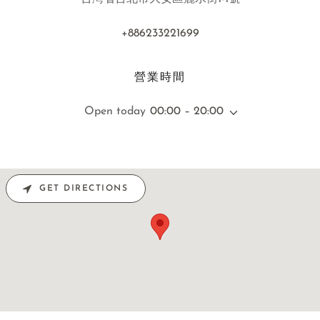
+886233221699
營業時間
Open today
00:00 – 20:00
GET DIRECTIONS